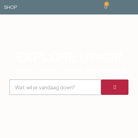
0
SHOP
EXPLORE
Utrecht
ONZE STAD, JOUW AVONTUUR