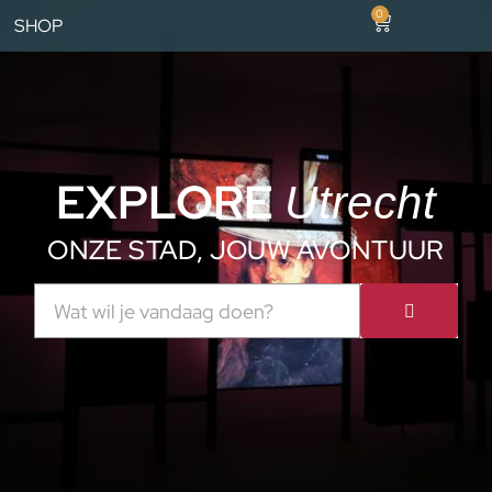
0
SHOP
EXPLORE
Utrecht
ONZE STAD, JOUW AVONTUUR