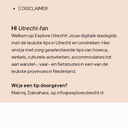
DISCLAIMER
HI
Utrecht-fan
Welkom op Explore Utrecht! Jouw digitale stadsgids
met dé leukste tips in Utrecht en omstreken. Hier
vind je met zorg geselecteerde tips van horeca,
winkels, culturele activiteiten, accommodaties tot
aan wandel-, vaar- en fietsroutes in een van dé
leukste provincies in Nederland.
Wil je een tip doorgeven?
Mail mij, Dainahara, op info@exploreutrecht.nl
Het is niet toegestaan om foto’s van deze website te