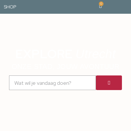
0
SHOP
EXPLORE
Utrecht
ONZE STAD, JOUW AVONTUUR