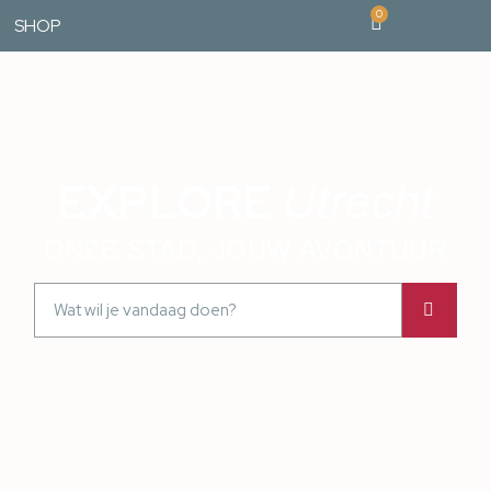
0
SHOP
EXPLORE
Utrecht
ONZE STAD, JOUW AVONTUUR