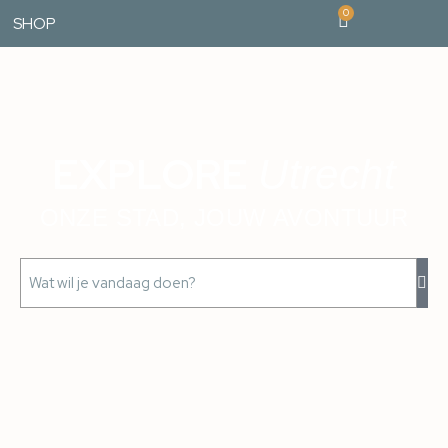
0
SHOP
EXPLORE
Utrecht
ONZE STAD, JOUW AVONTUUR