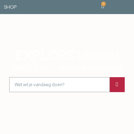
0
SHOP
EXPLORE
Utrecht
ONZE STAD, JOUW AVONTUUR