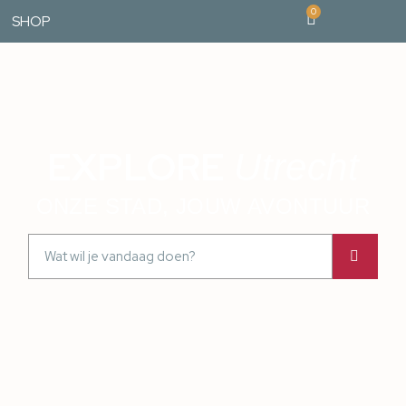
0
SHOP
EXPLORE
Utrecht
ONZE STAD, JOUW AVONTUUR