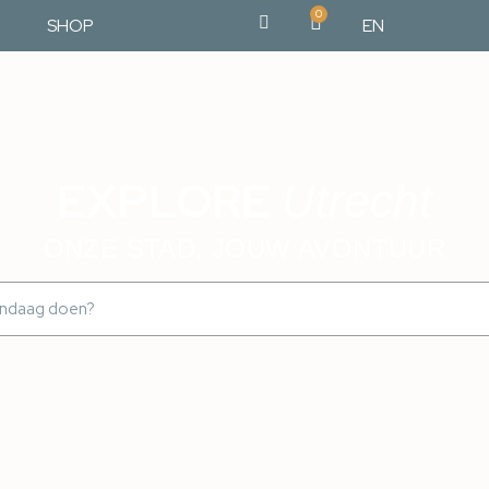
0
SHOP
EN
EXPLORE
Utrecht
ONZE STAD, JOUW AVONTUUR