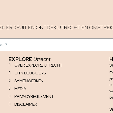
EK EROPUIT EN ONTDEK UTRECHT EN OMSTREK
EXPLORE
H
Utrecht
OVER EXPLORE UTRECHT
W
me
CITY BLOGGERS
j
SAMENWERKEN
c
MEDIA
w
PRIVACYREGLEMENT
p
DISCLAIMER
W