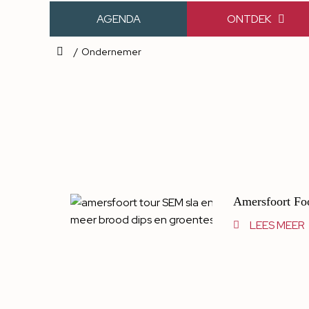
AGENDA
ONTDEK
/
Ondernemer
Amersfoort Foo
LEES MEER