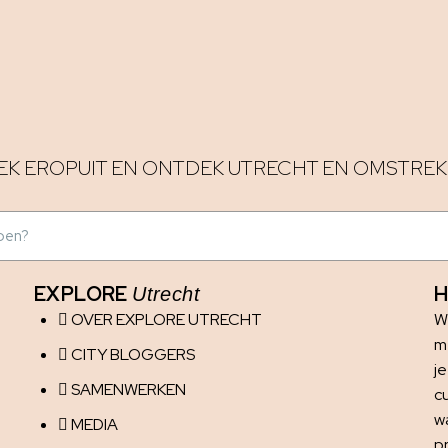
EK EROPUIT EN ONTDEK UTRECHT EN OMSTREK
EXPLORE
H
Utrecht
OVER EXPLORE UTRECHT
W
me
CITY BLOGGERS
j
SAMENWERKEN
c
w
MEDIA
p