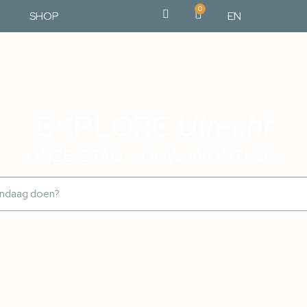
0
SHOP
EN
EXPLORE
Utrecht
ONZE STAD, JOUW AVONTUUR