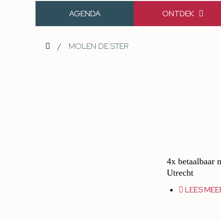
AGENDA
ONTDEK
/
MOLEN DE STER
4x betaalbaar 
Utrecht
LEES MEE