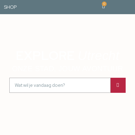
0
SHOP
EXPLORE
Utrecht
ONZE STAD, JOUW AVONTUUR