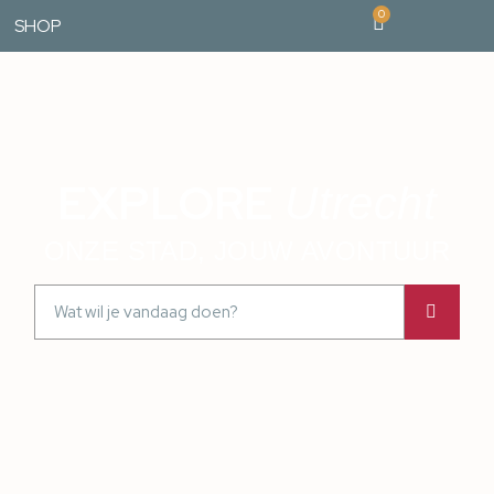
0
SHOP
EXPLORE
Utrecht
ONZE STAD, JOUW AVONTUUR