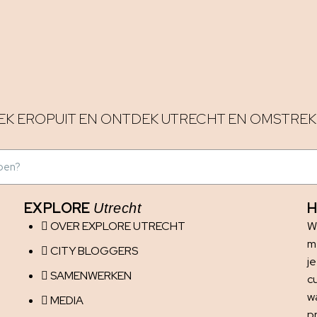
EK EROPUIT EN ONTDEK UTRECHT EN OMSTREK
EXPLORE
H
Utrecht
OVER EXPLORE UTRECHT
W
me
CITY BLOGGERS
j
SAMENWERKEN
c
w
MEDIA
p