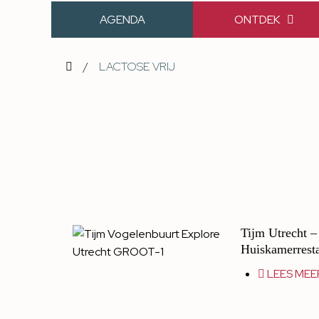
AGENDA
ONTDEK
/
LACTOSE VRIJ
Tijm Utrecht 
Huiskamerresta
LEES MEE