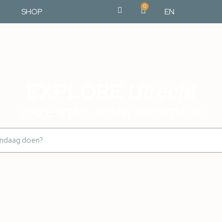
0
SHOP
EN
EXPLORE
Utrecht
ONZE STAD, JOUW AVONTUUR