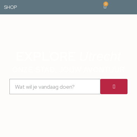
0
SHOP
EXPLORE
Utrecht
ONZE STAD, JOUW AVONTUUR