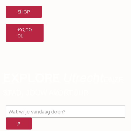
SHOP
€
0,00
0
EXPLORE
Utrecht
ONZE
STAD, JOUW AVONTUUR