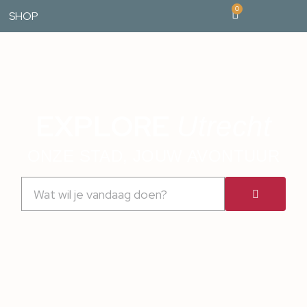
0
SHOP
EXPLORE
Utrecht
ONZE STAD, JOUW AVONTUUR