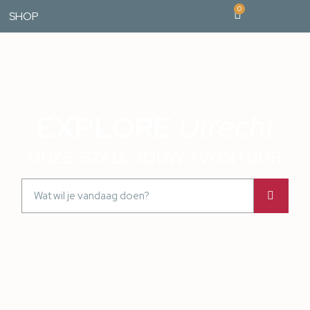
0
SHOP
EXPLORE
Utrecht
ONZE STAD, JOUW AVONTUUR