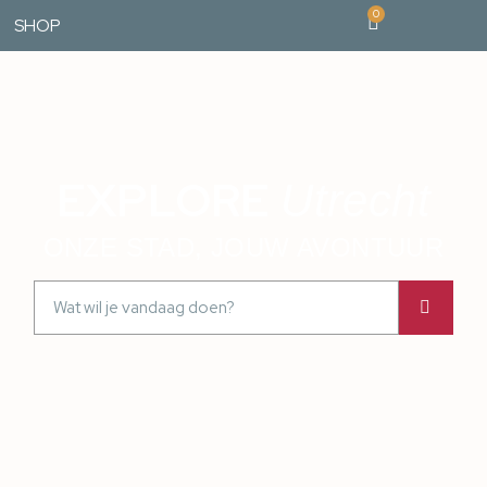
0
SHOP
EXPLORE
Utrecht
ONZE STAD, JOUW AVONTUUR