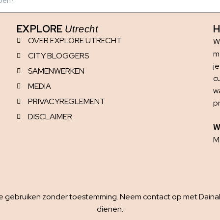
EXPLORE
H
Utrecht
OVER EXPLORE UTRECHT
W
me
CITY BLOGGERS
j
SAMENWERKEN
c
MEDIA
w
PRIVACYREGLEMENT
p
DISCLAIMER
W
Ma
 te gebruiken zonder toestemming. Neem contact op met Dainaha
dienen.