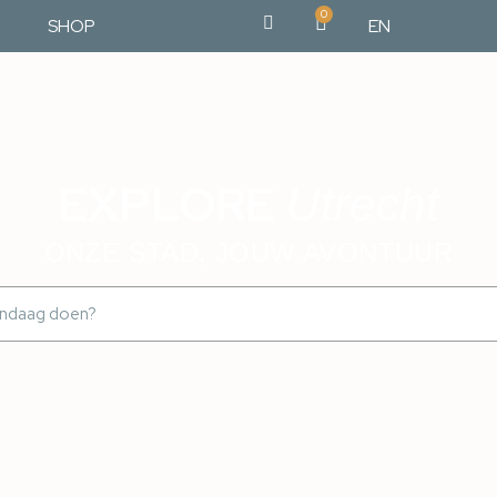
0
SHOP
EN
EXPLORE
Utrecht
ONZE STAD, JOUW AVONTUUR