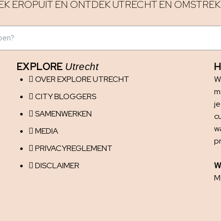
EK EROPUIT EN ONTDEK UTRECHT EN OMSTREK
EXPLORE
H
Utrecht
OVER EXPLORE UTRECHT
W
me
CITY BLOGGERS
j
SAMENWERKEN
c
w
MEDIA
p
PRIVACYREGLEMENT
DISCLAIMER
W
Ma