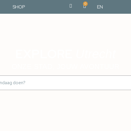
0
SHOP
EN
EXPLORE
Utrecht
ONZE STAD, JOUW AVONTUUR