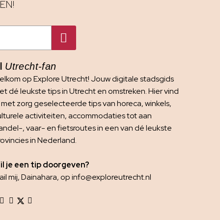
EN!
I
Utrecht-fan
elkom op Explore Utrecht! Jouw digitale stadsgids
t dé leukste tips in Utrecht en omstreken. Hier vind
e met zorg geselecteerde tips van horeca, winkels,
ulturele activiteiten, accommodaties tot aan
andel-, vaar- en fietsroutes in een van dé leukste
rovincies in Nederland.
il je een tip doorgeven?
il mij, Dainahara, op info@exploreutrecht.nl