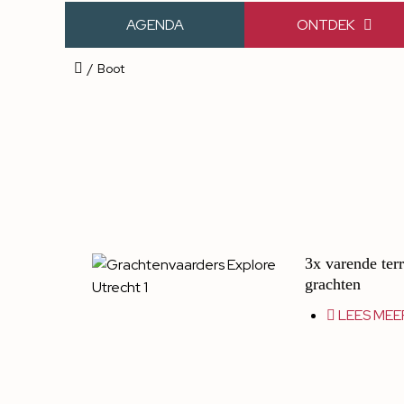
AGENDA
ONTDEK
/
Boot
3x varende ter
grachten
LEES MEE