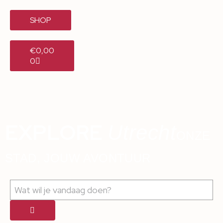
SHOP
€
0,00
0
EXPLORE
Utrecht
ONZE
STAD, JOUW AVONTUUR