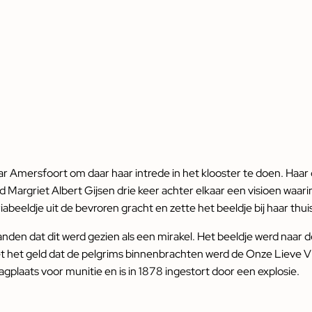
r Amersfoort om daar haar intrede in het klooster te doen. Haar 
Margriet Albert Gijsen drie keer achter elkaar een visioen waarin
abeeldje uit de bevroren gracht en zette het beeldje bij haar thui
branden dat dit werd gezien als een mirakel. Het beeldje werd na
et het geld dat de pelgrims binnenbrachten werd de Onze Lieve
gplaats voor munitie en is in 1878 ingestort door een explosie.