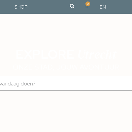
0
SHOP
EN
Utrecht
EXPLORE
ONZE STAD, JOUW AVONTUUR