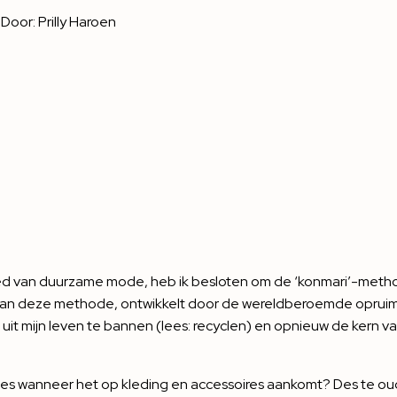
Door:
Prilly Haroen
bied van duurzame mode, heb ik besloten om de ‘konmari’-meth
d van deze methode, ontwikkelt door de wereldberoemde opru
 uit mijn leven te bannen (lees: recyclen) en opnieuw de kern va
ies wanneer het op kleding en accessoires aankomt? Des te oud