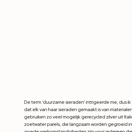
De term ‘duurzame sieraden’ intrigeerde me, dus ik 
dat elk van haar sieraden gemaakt is van materiale
gebruiken zo veel mogelijk gerecycled zilver uit Italië
zoetwater parels, die langzaam worden gegroeid in f
goede werkomstandigheden zijn voor iedereen die be