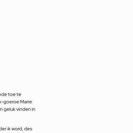
ode toe te
im-goeroe Marie
n geluk vinden in
er ik word, des