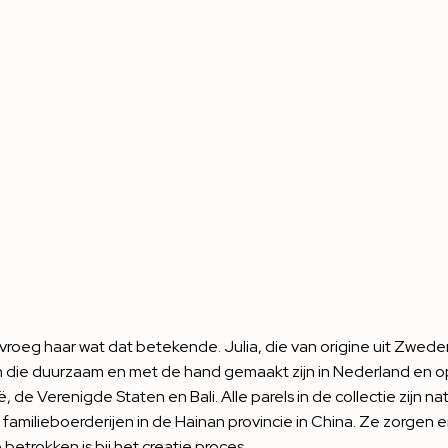
vroeg haar wat dat betekende. Julia, die van origine uit Zwede
n die duurzaam en met de hand gemaakt zijn in Nederland en op
, de Verenigde Staten en Bali. Alle parels in de collectie zijn nat
amilieboerderijen in de Hainan provincie in China. Ze zorgen e
trokken is bij het creatie proces.