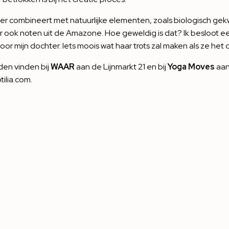
lver combineert met natuurlijke elementen, zoals biologisch ge
r ook noten uit de Amazone. Hoe geweldig is dat? Ik besloot e
 mijn dochter. Iets moois wat haar trots zal maken als ze het 
aden vinden bij
WAAR
aan de Lijnmarkt 21 en bij
Yoga Moves
aan
tilia.com
.