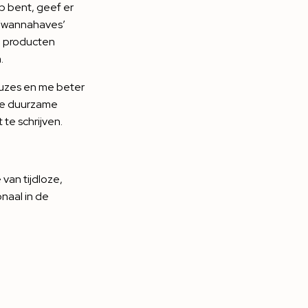
op bent, geef er
n ‘wannahaves’
e producten
.
keuzes en me beter
wee duurzame
 te schrijven.
van tijdloze,
naal in de