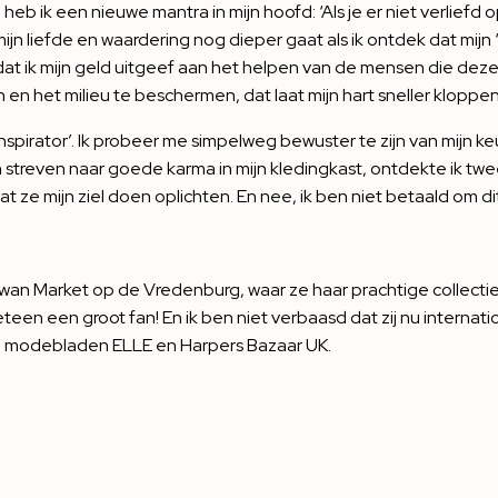
heb ik een nieuwe mantra in mijn hoofd: ‘Als je er niet verliefd 
mijn liefde en waardering nog dieper gaat als ik ontdek dat mij
at ik mijn geld uitgeef aan het helpen van de mensen die dez
en het milieu te beschermen, dat laat mijn hart sneller kloppen
inspirator’. Ik probeer me simpelweg bewuster te zijn van mijn 
mijn streven naar goede karma in mijn kledingkast, ontdekte ik t
at ze mijn ziel doen oplichten. En nee, ik ben niet betaald om dit
Swan Market op de Vredenburg, waar ze haar prachtige collectie 
en een groot fan! En ik ben niet verbaasd dat zij nu internatio
n de modebladen ELLE en Harpers Bazaar UK.