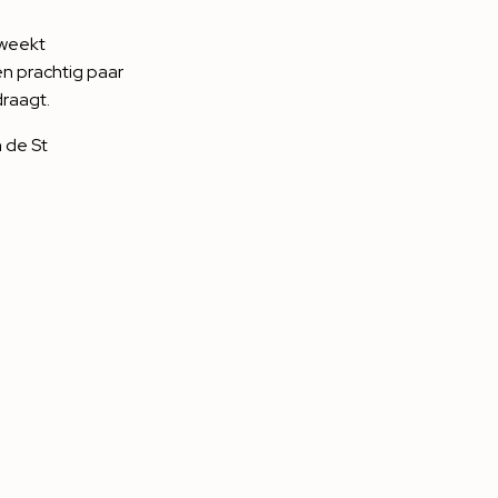
kweekt
en prachtig paar
draagt.
 de St