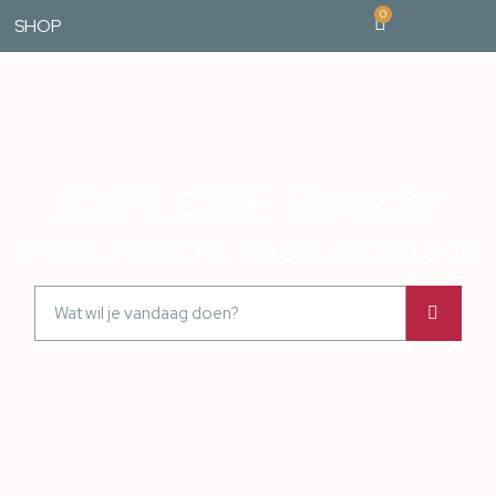
0
SHOP
EXPLORE
Utrecht
ONZE UTRECHT, JOUW AVONTUUR