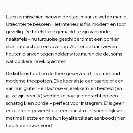
Lucas is misschien nieuw in de stad, maar ze weten menig
Utrechter te bekoren. Het interieur is fris, modern en toch
gezellig. De tafels lijken gemaakt te zijn van oude
naaitafels – nu turquoise geschilderd met een donker
stuk natuursteen er bovenop. Achter de bar zweven
houten planken tegen helder witte muren die de, soms
wat donkere, hoek oplichten.
De koffie is heet en de thee geserveerd in verrassend
moderne theepotten. Elke keer als je een taartje of een
van hun gluten- en lactose vrije lekkernijen besteld (en
ja, ze zijn heerlijk) worden ze naar je gebracht op een
schattig klein bordje – perfect voor Instagram. Er is geen
enkele keer geweest dat een barista niet vriendelijk was,
met me kletste en me hun loyaliteitskaart aanbood (hier
heb ik een zwak voor).