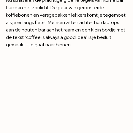
Nu schitteren de prachtige groene tegels van koffie bar
Lucas in het zonlicht. De geur van geroosterde
koffiebonen en versgebakken lekkers komt je tegemoet
als je er langs fietst. Mensen zitten achter hun laptops
aan de houten bar aan het raam en een klein bordje met
de tekst “coffee is always a good idea” is je besluit
gemaakt – je gaat naar binnen.