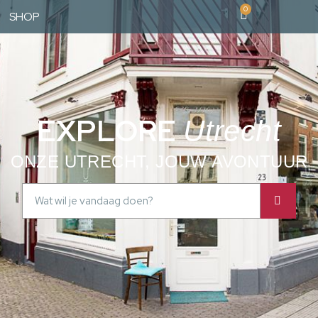
0
SHOP
EXPLORE
Utrecht
ONZE UTRECHT, JOUW AVONTUUR