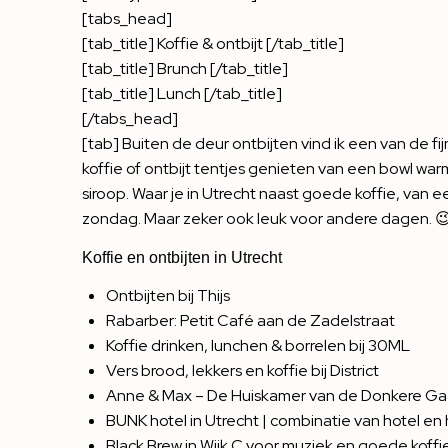
[tabs_head]
[tab_title] Koffie & ontbijt [/tab_title]
[tab_title] Brunch [/tab_title]
[tab_title] Lunch [/tab_title]
[/tabs_head]
[tab] Buiten de deur ontbijten vind ik een van de fi
koffie of ontbijt tentjes genieten van een bowl w
siroop. Waar je in Utrecht naast goede koffie, van een
zondag. Maar zeker ook leuk voor andere dagen. 
Koffie en ontbijten in Utrecht
Ontbijten bij Thijs
Rabarber: Petit Café aan de Zadelstraat
Koffie drinken, lunchen & borrelen bij 30ML
Vers brood, lekkers en koffie bij District
Anne & Max – De Huiskamer van de Donkere Ga
BUNK hotel in Utrecht | combinatie van hotel en 
Black Brew in Wijk C voor muziek en goede koffi