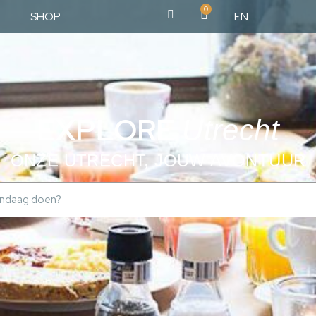
0
SHOP
EN
EXPLORE
Utrecht
ONZE UTRECHT, JOUW AVONTUUR