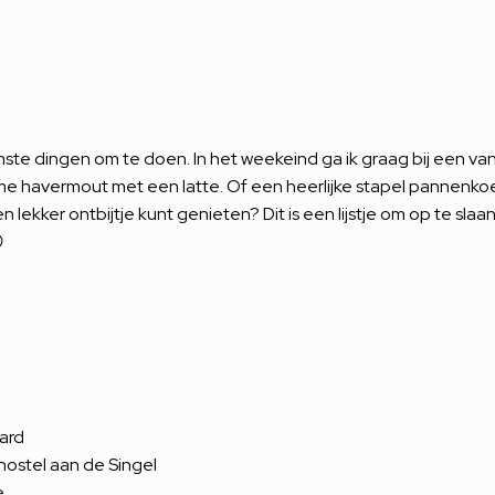
jnste dingen om te doen. In het weekeind ga ik graag bij een van
arme havermout met een latte. Of een heerlijke stapel pannenk
 lekker ontbijtje kunt genieten? Dit is een lijstje om op te slaan

ard
hostel aan de Singel
e