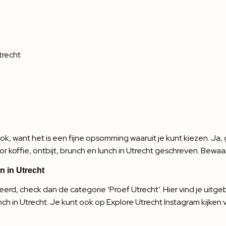
trecht
f ook, want het is een fijne opsomming waaruit je kunt kiezen. Ja
 koffie, ontbijt, brunch en lunch in Utrecht geschreven. Bewaar 
en in Utrecht
teerd, check dan de categorie ‘
Proef Utrecht
‘. Hier vind je uitg
nch in Utrecht. Je kunt ook op
Explore Utrecht Instagram
kijken 