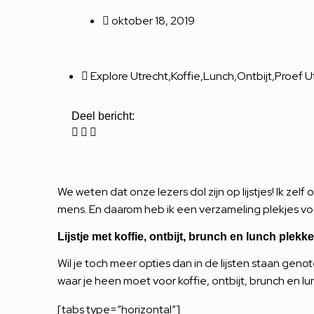
oktober 18, 2019
Explore Utrecht
,
Koffie
,
Lunch
,
Ontbijt
,
Proef U
Deel bericht:
We weten dat onze lezers dol zijn op lijstjes! Ik zel
mens. En daarom heb ik een verzameling plekjes voor
Lijstje met koffie, ontbijt, brunch en lunch plekk
Wil je toch meer opties dan in de lijsten staan geno
waar je heen moet voor koffie, ontbijt, brunch en lu
[tabs type=”horizontal”]