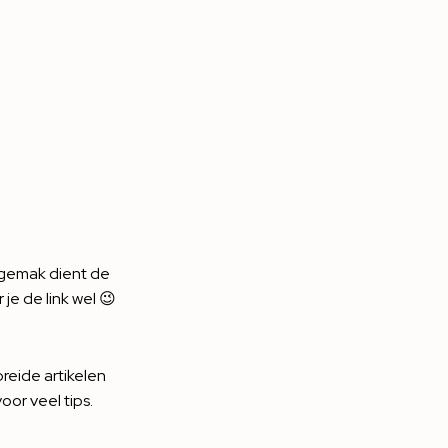
, gemak dient de
je de link wel 😉
ebreide artikelen
voor veel tips.