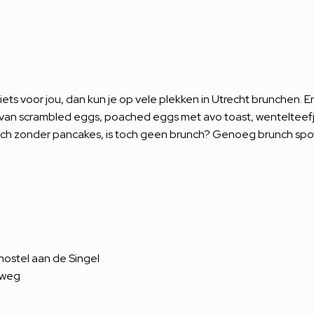
 niets voor jou, dan kun je op vele plekken in Utrecht brunchen. 
ie van scrambled eggs, poached eggs met avo toast, wentelteefj
ch zonder pancakes, is toch geen brunch? Genoeg brunch spot
hostel aan de Singel
tweg