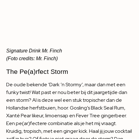
Signature Drink Mr. Finch
(Foto credits: Mr. Finch)
The Pe(a)rfect Storm
De oude bekende ‘Dark ’n Stormy’, maar dan met een
funky twist! Wat past er nou beter bij dit jaargetijde dan
een storm? Al is deze wel een stuk tropischer dan de
Hollandse herfstbuien, hoor. Gosling’s Black Seal Rum,
Xanté Pear likeur, limoensap en Fever Tree gingerbeer.
Een pe(ar)fectere combinatie als je het mij vraagt.
Kruidig, tropisch, met een ginger kick. Haal jij jouw cocktail
zelf in huis? Of fiets je niet graag door de storm? Dan