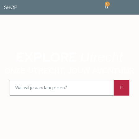
0
SHOP
EXPLORE
Utrecht
ONZE UTRECHT, JOUW AVONTUUR