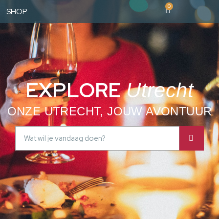
0
SHOP
EXPLORE
Utrecht
ONZE UTRECHT, JOUW AVONTUUR