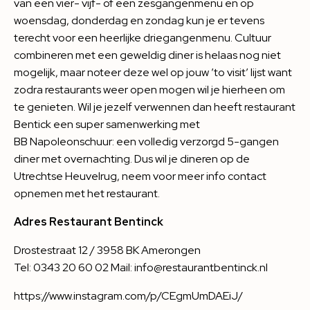
van een vier- vijf- of een zesgangenmenu en op
woensdag, donderdag en zondag kun je er tevens
terecht voor een heerlijke driegangenmenu. Cultuur
combineren met een geweldig diner is helaas nog niet
mogelijk, maar noteer deze wel op jouw ’to visit’ lijst want
zodra restaurants weer open mogen wil je hierheen om
te genieten. Wil je jezelf verwennen dan heeft restaurant
Bentick een super samenwerking met
BB Napoleonschuur: een volledig verzorgd 5-gangen
diner met overnachting. Dus wil je dineren op de
Utrechtse Heuvelrug, neem voor meer info contact
opnemen met het restaurant.
Adres Restaurant Bentinck
Drostestraat 12 / 3958 BK Amerongen
Tel: 0343 20 60 02 Mail: info@restaurantbentinck.nl
https://www.instagram.com/p/CEgmUmDAEiJ/