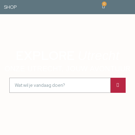
0
SHOP
EXPLORE
Utrecht
ONZE UTRECHT, JOUW AVONTUUR