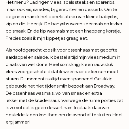
Het menu? Ladingen vlees, zoals steaks en spareribs,
maar ook vis, salades, bijgerechten en desserts. Om te
beginnen nam ik het borrelplateau van kleine babyribs,
kip en dip. Heerlijk! De babyribs waren zeer mals en lekker
op smaak. En de kip was mals met een knapperig korstje.
Precies zoals ik mijn kippetjes graag eet.
Als hoofdgerecht koos ik voor ossenhaas met gepofte
aardappel en salade. Ik bestel altijd mijn vlees medium in
plaats van well done. Heel soms krijg ik een rauw stuk
vlees voorgeschoteld dat ik weer naar de keuken moet
sturen. Dit moment is altijd even spannend! Gelukkig
gebeurde het niet tijdens mijn bezoek aan Broadway.
De ossenhaas was mals, vol van smaak en extra
lekker met de kruidensaus. Vanwege de ruime porties zat
ik zo vol dat ik geen dessert nam. In plaats daarvan
bestelde ik een kop thee om de avond af te sluiten. Heel
erg jammer!