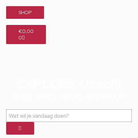
SHOP
€
0,00
0
EXPLORE
Utrecht
ONZE STAD, JOUW AVONTUUR