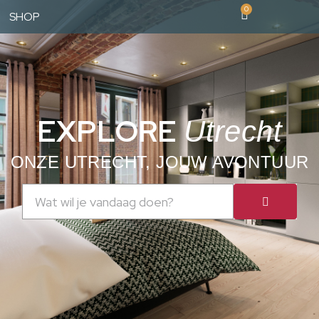
0
SHOP
EXPLORE
Utrecht
ONZE UTRECHT, JOUW AVONTUUR