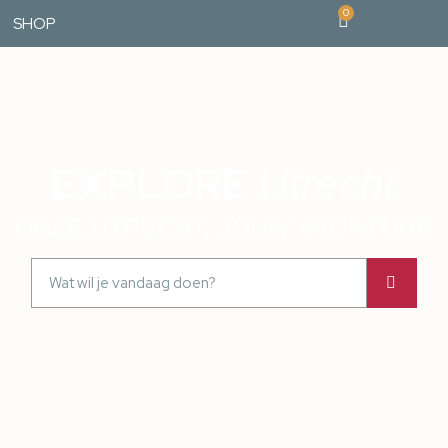
0
SHOP
EXPLORE
Utrecht
ONZE UTRECHT, JOUW AVONTUUR