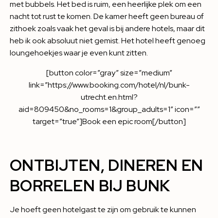
met bubbels. Het bed is ruim, een heerlijke plek om een
nacht tot rust te komen. De kamer heeft geen bureau of
zithoek zoals vaak het geval is bij andere hotels, maar dit
heb ik ook absoluut niet gemist. Het hotel heeft genoeg
loungehoekjes waar je even kunt zitten.
[button color=”gray” size=”medium”
link=”https://www.booking.com/hotel/nl/bunk-
utrecht.en.html?
aid=809450&no_rooms=1&group_adults=1″ icon=””
target=”true”]Book een epic room[/button]
ONTBIJTEN, DINEREN EN
BORRELEN BIJ BUNK
Je hoeft geen hotelgast te zijn om gebruik te kunnen