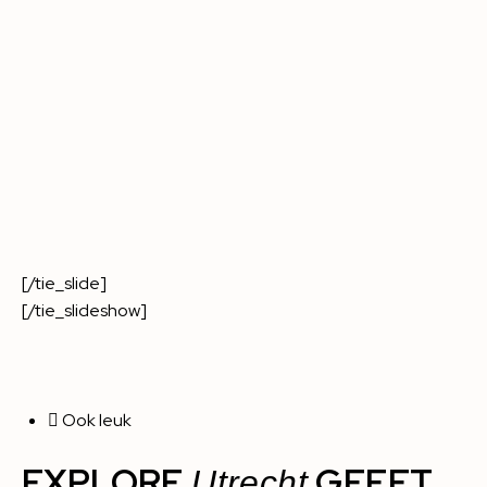
[/tie_slide]
[/tie_slideshow]
Ook leuk
EXPLORE
GEEFT
Utrecht