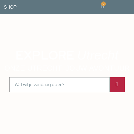
0
SHOP
EXPLORE
Utrecht
ONZE UTRECHT, JOUW AVONTUUR