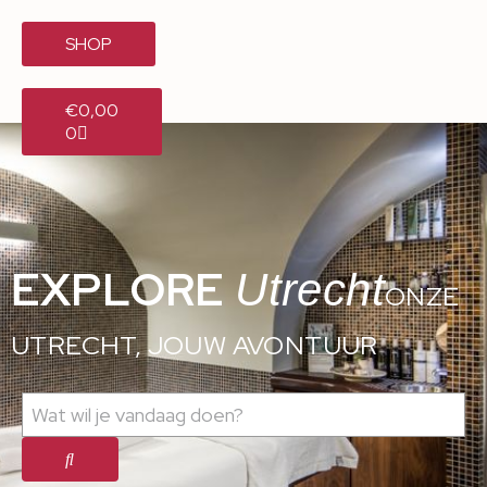
SHOP
€
0,00
0
EXPLORE
Utrecht
ONZE
UTRECHT, JOUW AVONTUUR