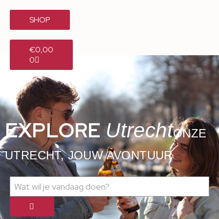
SHOP
€
0,00
0
EXPLORE
Utrecht
ONZE
UTRECHT, JOUW AVONTUUR