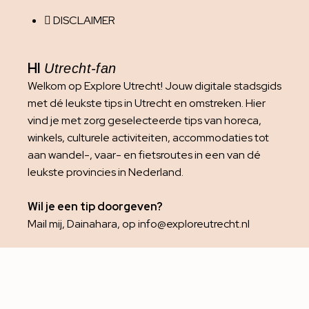
DISCLAIMER
HI
Utrecht-fan
Welkom op Explore Utrecht! Jouw digitale stadsgids
met dé leukste tips in Utrecht en omstreken. Hier
vind je met zorg geselecteerde tips van horeca,
winkels, culturele activiteiten, accommodaties tot
aan wandel-, vaar- en fietsroutes in een van dé
leukste provincies in Nederland.
Wil je een tip doorgeven?
Mail mij, Dainahara, op info@exploreutrecht.nl
Het is niet toegestaan om foto’s van deze website te