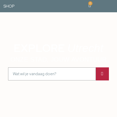
0
SHOP
EXPLORE
Utrecht
ONZE STAD, JOUW AVONTUUR