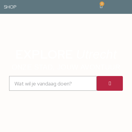
0
SHOP
EXPLORE
Utrecht
ONZE STAD, JOUW AVONTUUR