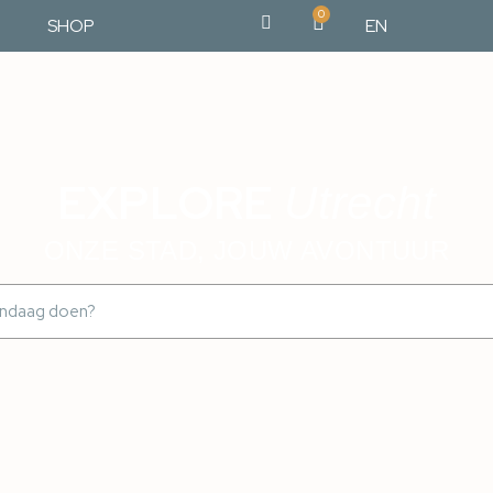
0
SHOP
EN
EXPLORE
Utrecht
ONZE STAD, JOUW AVONTUUR