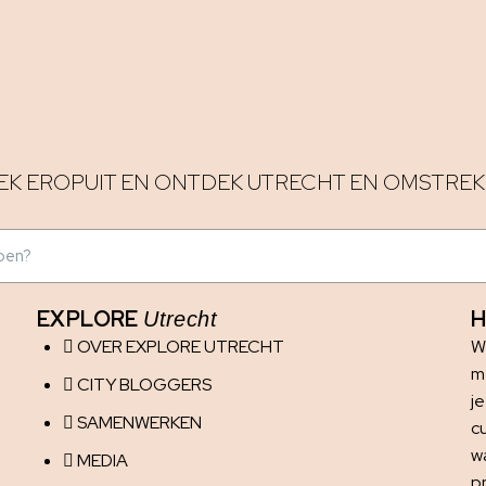
EK EROPUIT EN ONTDEK UTRECHT EN OMSTREK
EXPLORE
H
Utrecht
OVER EXPLORE UTRECHT
W
me
CITY BLOGGERS
j
SAMENWERKEN
c
w
MEDIA
p