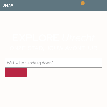
0
SHOP
EXPLORE
Utrecht
ONZE STAD, JOUW AVONTUUR